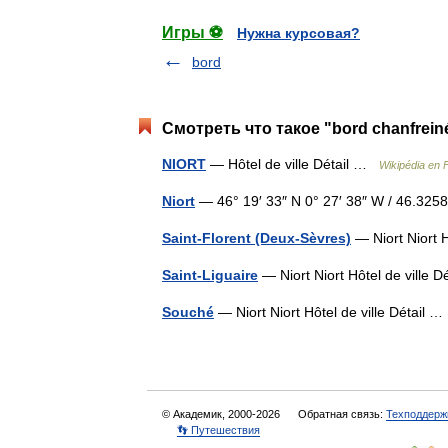
Игры ⚽
Нужна курсовая?
bord
Смотреть что такое "bord chanfrein
NIORT
— Hôtel de ville Détail …
Wikipédia en 
Niort
— 46° 19′ 33″ N 0° 27′ 38″ W / 46.3
Saint-Florent (Deux-Sèvres)
— Niort Niort 
Saint-Liguaire
— Niort Niort Hôtel de ville 
Souché
— Niort Niort Hôtel de ville Détail
© Академик, 2000-2026
Обратная связь:
Техподдерж
👣 Путешествия