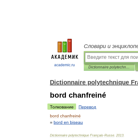
Словари и энциклоп
academic.ru
Dictionnaire polytechnique Français-Russe
Dictionnaire polytechnique F
bord chanfreiné
Толкование
Перевод
bord
chanfreiné
=
bord
en
biseau
Dictionnaire
polytechnique
Français
-
Russe
.
2013
.