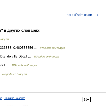
bord d'admission
é" в других словарях:
Français
258333333, 0.460555556 …
Wikipédia en Français
Hôtel de ville Détail …
Wikipédia en Français
Détail …
Wikipédia en Français
 …
Wikipédia en Français
ка
,
Реклама на сайте
18+