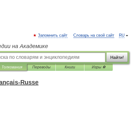
Запомнить сайт
Словарь на свой сайт
RU
едии на Академике
Найти!
Толкования
Переводы
Книги
Игры ⚽
rançais-Russe